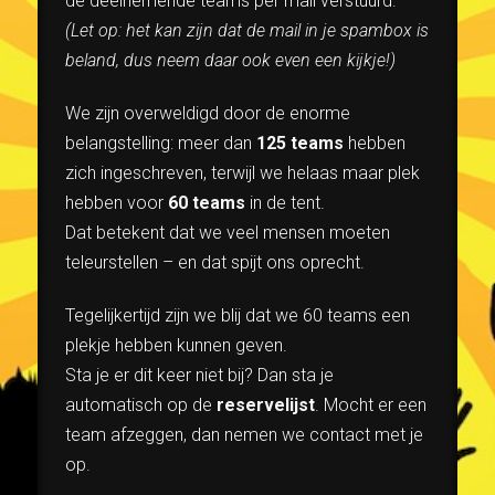
de deelnemende teams per mail verstuurd.
(Let op: het kan zijn dat de mail in je spambox is
beland, dus neem daar ook even een kijkje!)
We zijn overweldigd door de enorme
belangstelling: meer dan
125 teams
hebben
zich ingeschreven, terwijl we helaas maar plek
hebben voor
60 teams
in de tent.
Dat betekent dat we veel mensen moeten
teleurstellen – en dat spijt ons oprecht.
Tegelijkertijd zijn we blij dat we 60 teams een
plekje hebben kunnen geven.
Sta je er dit keer niet bij? Dan sta je
automatisch op de
reservelijst
. Mocht er een
team afzeggen, dan nemen we contact met je
op.