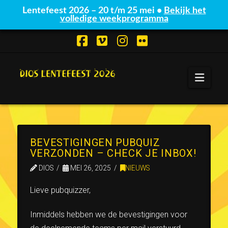
Lentefeest 2026 – 20 t/m 25 mei •
Bekijk het
volledige weekprogramma
Facebook
Vimeo
Instagram
Flickr
Navi
BEVESTIGINGEN PUBQUIZ
VERZONDEN – CHECK JE INBOX!
DIOS
MEI 26, 2025
NIEUWS
Lieve pubquizzer,
Inmiddels hebben we de bevestigingen voor