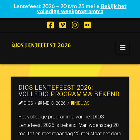
Lentefeest 2026 – 20 t/m 25 mei •
Bekijk het
volledige weekprogramma
Facebook
Vimeo
Instagram
Flickr
Navi
DIOS LENTEFEEST 2026:
VOLLEDIG PROGRAMMA BEKEND
DIOS
MEI 8, 2026
NIEUWS
Het volledige programma van het DIOS
Lentefeest 2026 is bekend. Van woensdag 20
mei tot en met maandag 25 mei staat het dorp