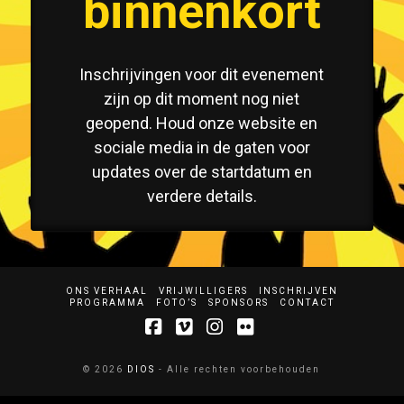
binnenkort
Inschrijvingen voor dit evenement
zijn op dit moment nog niet
geopend. Houd onze website en
sociale media in de gaten voor
updates over de startdatum en
verdere details.
ONS VERHAAL
VRIJWILLIGERS
INSCHRIJVEN
PROGRAMMA
FOTO’S
SPONSORS
CONTACT
Facebook
Vimeo
Instagram
Flickr
© 2026
DIOS
- Alle rechten voorbehouden